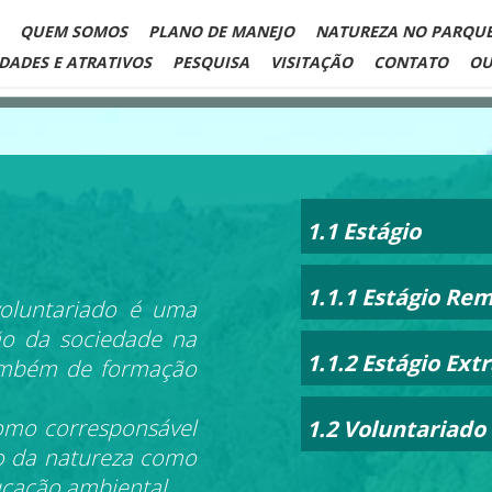
QUEM SOMOS
PLANO DE MANEJO
NATUREZA NO PARQU
IDADES E ATRATIVOS
PESQUISA
VISITAÇÃO
CONTATO
OU
1.1 Estágio
1.1.1 Estágio R
oluntariado é uma
ão da sociedade na
1.1.2 Estágio Ext
também de formação
omo corresponsável
1.2 Voluntariado
o da natureza como
ucação ambiental.