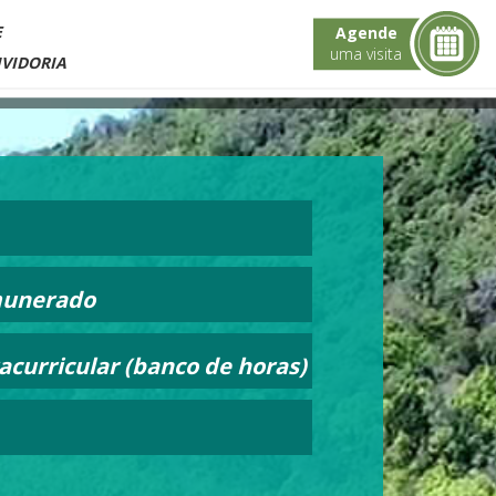
E
Agende
uma visita
VIDORIA
emunerado
racurricular (banco de horas)